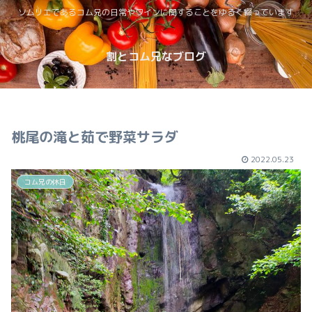
ソムリエであるコム兄の日常やワインに関することをゆるく綴っています
割とコム兄なブログ
桃尾の滝と茹で野菜サラダ
2022.05.23
コム兄の休日