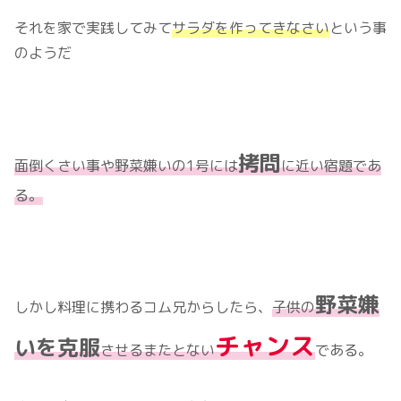
それを家で実践してみて
サラダを作ってきなさい
という事
のようだ
拷問
面倒くさい事や野菜嫌いの1号には
に近い宿題であ
る。
野菜嫌
しかし料理に携わるコム兄からしたら、
子供の
チャンス
いを克服
させるまたとない
である。