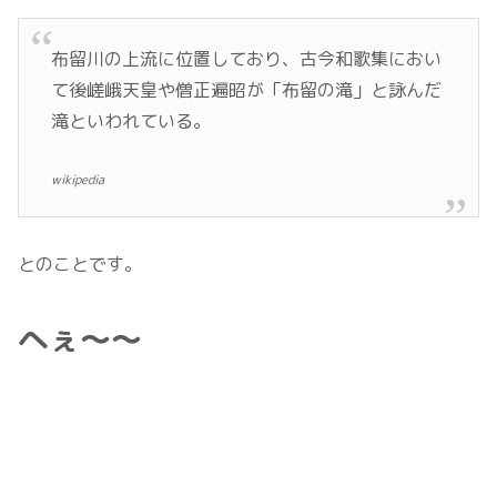
布留川の上流に位置しており、古今和歌集におい
て後嵯峨天皇や僧正遍昭が「布留の滝」と詠んだ
滝といわれている。
wikipedia
とのことです。
へぇ～～