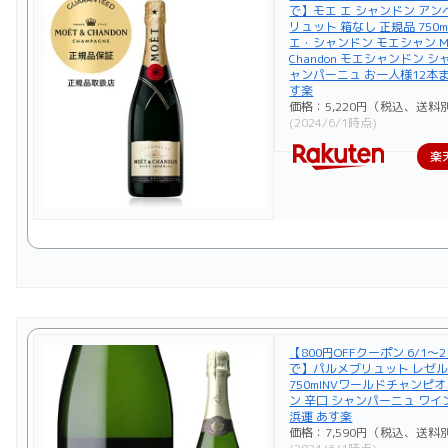
で】モエ エ シャンドン ア
リュット 箱なし 正規品 750m
エ・シャンドン モエシャン Moe
Chandon モエシャンドン シ
ャンパーニュ お一人様12本ま
す楽
価格：5,220円（税込、送料別
(2024/6/1時点)
楽
【800円OFFクーポン 6/1～2
で】パルメブリュット レゼル
750mlNVワールドチャンピ
ン 辛口 シャンパーニュ ワイ
浜運 あす楽
価格：7,590円（税込、送料別