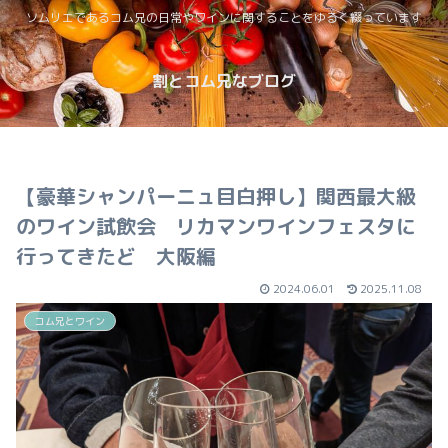
ソムリエであるコム兄の日常やワインに関することをゆるく綴っています
割とコム兄なブログ
【豪華シャンパーニュ目白押し】関西最大級
のワイン試飲会 リカマンワインフェスタに
行ってきたど 大阪編
2024.06.01
2025.11.08
コム兄とワイン