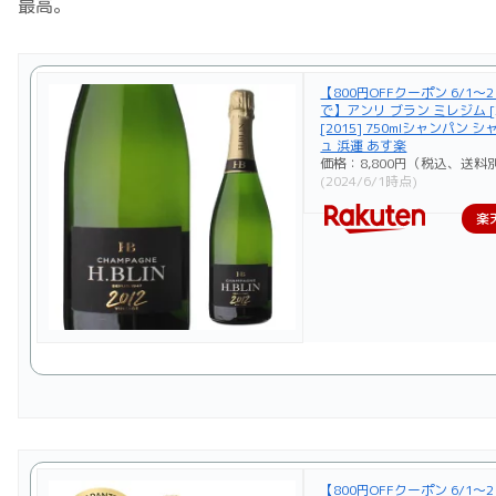
最高。
【800円OFFクーポン 6/1～2
で】アンリ ブラン ミレジム [20
[2015] 750mlシャンパン 
ュ 浜運 あす楽
価格：8,800円（税込、送料別
(2024/6/1時点)
楽
【800円OFFクーポン 6/1～2