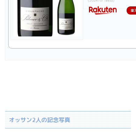
(2024/6/1時点)
楽
オッサン2人の記念写真