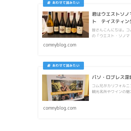
君はウエストソノ
ト テイスティン
皆さんこんにちは。コ
の「ウエスト・ソノマ・
comnyblog.com
パソ・ロブレス深
コム兄がカリフォルニ
観光名所やワインの魅
comnyblog.com