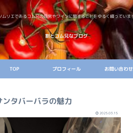
ソムリエであるコム兄の日常やワインに関することをゆるく綴っていま
割とコム兄なブログ
TOP
プロフィール
お問い合わせ
サンタバーバラの魅力
2025.03.15