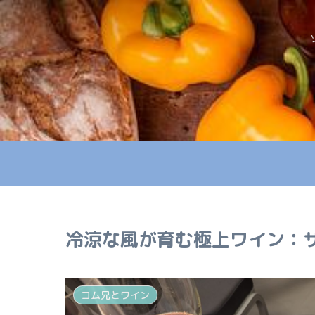
冷涼な風が育む極上ワイン：
コム兄とワイン