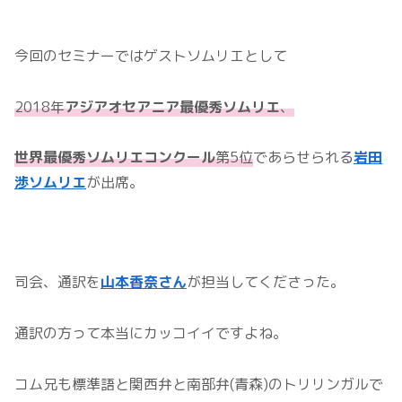
今回のセミナーではゲストソムリエとして
2018年
アジアオセアニア最優秀ソムリエ
、
世界最優秀ソムリエコンクール
第5位
であらせられる
岩田
渉ソムリエ
が出席。
司会、通訳を
山本香奈さん
が担当してくださった。
通訳の方って本当にカッコイイですよね。
コム兄も標準語と関西弁と南部弁(青森)のトリリンガルで