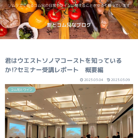
ソムリエであるコム兄の日常やワインに関することをゆるく綴っています
割とコム兄なブログ
君はウエストソノマコーストを知っている
か⁉セミナー受講レポート 概要編
2023.03.04
2023.03.09
コム兄とワイン