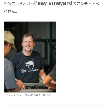
Peay vineyard
務めているという
の
アンディ・ペ
イ
さん。
アンディさん Peay vineyard HPより