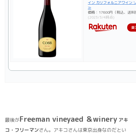
イン カリフォルニアワイン 
≫
価格：17600円（税込、送料
(2023/3/4時点)
楽
Freeman vineyaed ＆winery
最後が
アキ
コ・フリーマン
さん。アキコさんは東京出身なのだとい