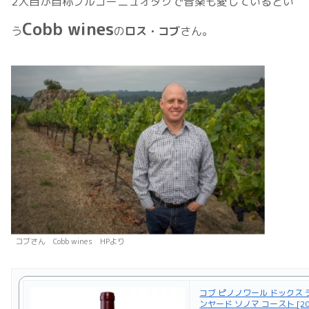
2人目が自称ブルゴーニュオタクで音楽も愛しているとい
Cobb wines
う
の
ロス・コブ
さん。
コブさん Cobb wines HPより
コブ ピノノワール ドックス 
ンヤード ソノマ コースト [201