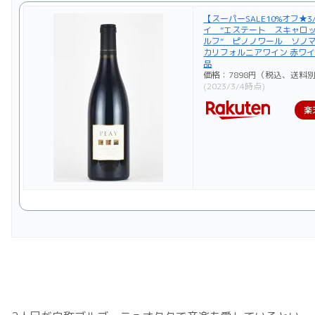
【スーパーSALE10%オフ★3
イ ”エステート スキャロ
ルフ” ピノノワール ソノ
カリフォルニアワイン 赤ワイ
品
価格：7898円（税込、送料別
(2023/3/4時点)
楽