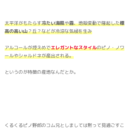
太平洋がもたらす
冷たい海風
や
霧
、地殻変動で隆起した
標
高の高い山
？丘
？
などが冷涼な気候を生み
アルコールが控えめで
エレガントなスタイル
のピノ・ノワ
ールやシャルドネが産出される。
というのが特徴の産地なんだとか。
くるくるピノ野郎のコム兄としましては黙って見過ごすこ