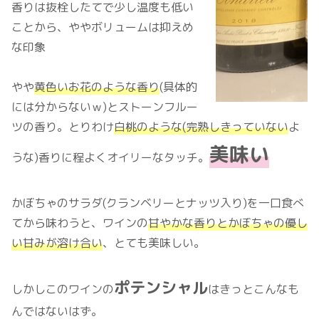
香りは抜栓したてで少し温度も低い
ことから、ややボリュームは抑えめ
な印象
やや
黄色いお花のような香り
(具体的
には分からないｗ)とストーンフルー
ツの香り。とりわけ
白桃のような(完熟しきっていない
よ
美味い
うな)香りに程よくオイリーなタッチ。
かぼちゃのサラダ(クランベリーとナッツ入り)を一口食べ
てから味わうと、ワインの
甘やかな香りとかぼちゃの優し
い甘みが溶け合い
、とても美味しい。
ポテンシャル
しかしこのワインの
はきっとこんなも
んではないはず。