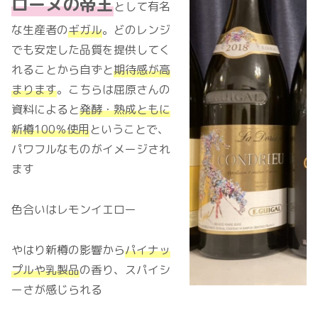
ローヌの帝王
として有名
な生産者の
ギガル
。どのレンジ
でも安定した品質を提供してく
れることから自ずと
期待感が高
まります
。こちらは屈原さんの
資料によると
発酵・熟成ともに
新樽100％使用
ということで、
パワフルなものがイメージされ
ます
色合いはレモンイエロー
やはり新樽の影響から
パイナッ
プルや乳製品
の香り、スパイシ
ーさが感じられる