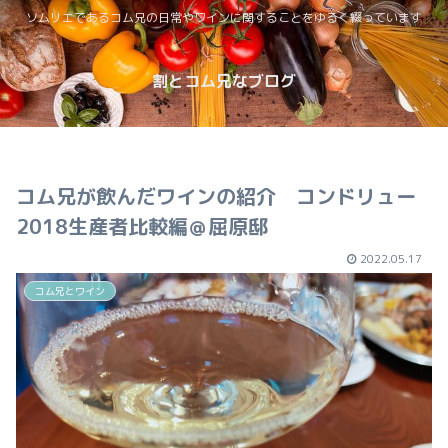
ソムリエであるコム兄の日常やワインに関することをゆるく綴っています
割とコム兄なブログ
コム兄が飲んだワインの紹介 コンドリュー
2018生産者比較編＠屈原邸
2022.05.17
コム兄とワイン