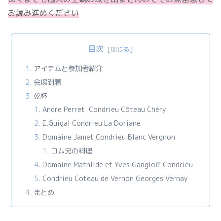
お読み進めください
目次
アイテムと参加者紹介
会場到着
乾杯
Andre Perret Condrieu Côteau Chéry
E.Guigal Condrieu La Doriane
Domaine Jamet Condrieu Blanc Vergnon
コム兄の料理
Domaine Mathilde et Yves Gangloff Condrieu
Condrieu Coteau de Vernon Georges Vernay
まとめ