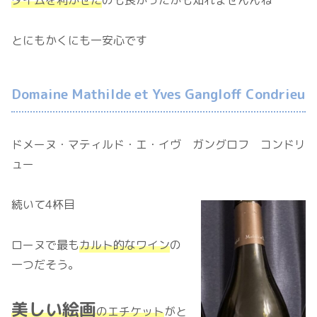
タイムを利かせた
のも良かったかも知れませんんね
とにもかくにも一安心です
Domaine Mathilde et Yves Gangloff Condrieu
ドメーヌ・マティルド・エ・イヴ ガングロフ コンドリ
ュー
続いて4杯目
ローヌで最も
カルト的なワイン
の
一つだそう。
美しい絵画
のエチケット
がと