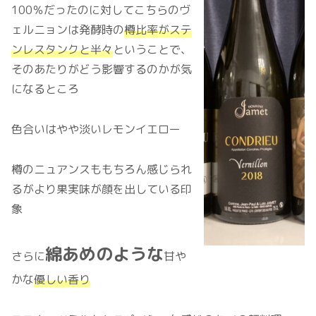
100％だったのに対してこちらのヴ
ェルニョンは発酵時の
樽比率がステ
ンレスタンクと半々
ということで、
そのあたりがどう影響するのかが気
になるところ
色合いはやや淡いレモンイエロー
樽のニュアンスももちろん感じられ
るがより果実味が顔を出している印
象
綿あめのような
さらに
甘や
かな
優しい香り