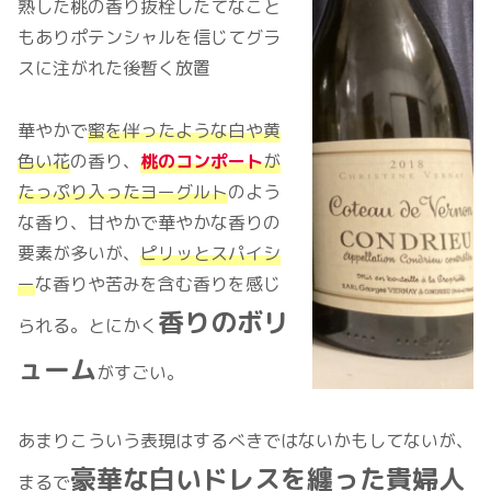
熟した桃の香り抜栓したてなこと
もありポテンシャルを信じてグラ
スに注がれた後暫く放置
華やかで
蜜を伴ったような白や黄
色い花
の香り、
桃のコンポート
が
たっぷり入ったヨーグルト
のよう
な香り、甘やかで華やかな香りの
要素が多いが、
ピリッとスパイシ
ー
な香りや苦みを含む香りを感じ
香りのボリ
られる。とにかく
ューム
がすごい。
あまりこういう表現はするべきではないかもしてないが、
豪華な白いドレスを纏った貴婦人
まるで