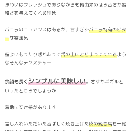
味わいはフレッシュでありながらも樽由来のほろ苦さが複
雑さを与えてくれる印象
バニラのニュアンスはあるが、甘すぎず
バニラ特有のビタ
ー
な雰囲気
程よいもったり感があって
舌の上にとどまってく
れ
る
よう
なそんなテクスチャー
シンプルに美味しい
余韻も長く
。さすがギガルと
いったところでしょうか
着地に安定感があります
差し入れいただいた香ばしく焼き上げた
皮の焼き鳥
を一緒