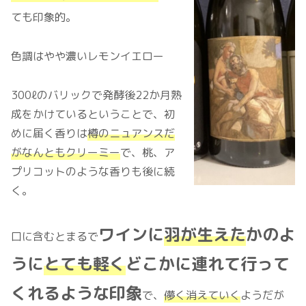
ても印象的。
色調はやや濃いレモンイエロー
300ℓのバリックで発酵後22か月熟
成をかけているということで、初
めに届く香りは
樽のニュアンスだ
がなんともクリーミー
で、桃、ア
プリコットのような香りも後に続
く。
ワインに
羽が生えた
かのよ
口に含むとまるで
うに
とても軽く
どこかに
連れて行って
くれるような印象
で、
儚く消えていく
ようだが