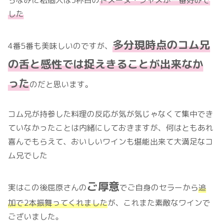
ちなみに私個人は3杯目の
ドメーヌ・ジャメが一番好みで
した
多分現時点のコム兄
4番5番も美味しいのですが、
の舌と感性では捉えきることが出来なか
った
のだと思います。
コム兄が持参した料理の反応が気が気じゃなくて集中でき
ていなかったことは内緒にしておきますが、何はともあれ
喜んでもらえて、おいしいワインも堪能出来て大満足なコ
ム兄でした
ご厚意
実はこの後屈原さんの
でご自身のセラーから
追
加で2本振舞ってくれました
が、これまた素敵なワインで
ございました。