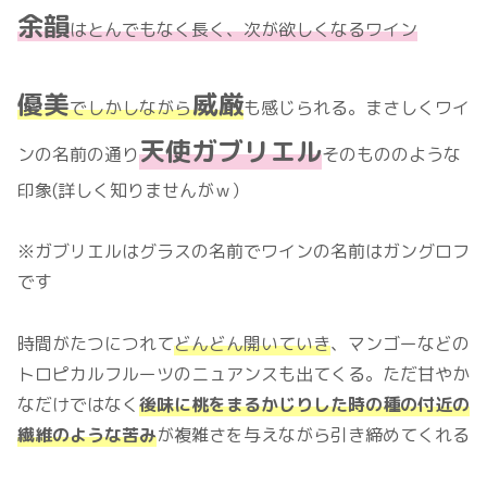
余韻
はとんでもなく長く、次が欲しくなるワイン
優美
威厳
でしかしながら
も感じられる。まさしくワイ
天使ガブリエル
ンの名前の通り
そのもののような
印象(詳しく知りませんがｗ）
※ガブリエルはグラスの名前でワインの名前はガングロフ
です
時間がたつにつれて
どんどん開いていき
、マンゴーなどの
トロピカルフルーツのニュアンスも出てくる。ただ甘やか
なだけではなく
後味に桃をまるかじりした時の種の付近の
繊維のような苦み
が複雑さを与えながら引き締めてくれる