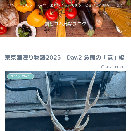
ソムリエであるコム兄の日常やワインに関することをゆるく綴っています
割とコム兄なブログ
東京酒浸り物語2025 Day.2 念願の「罠」編
2025.11.21
コム兄とワイン