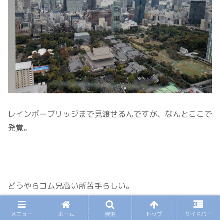
レインボーブリッジまで見渡せるんですが、なんとここで
発覚。
どうやらコム兄高い所苦手らしい。
遠くを見てる分には何ともないんだけど、
メニュー
ホーム
検索
トップ
サイドバー