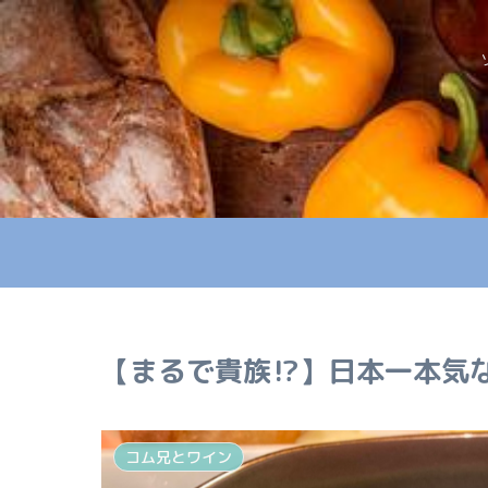
【まるで貴族⁉】日本一本気なホ
コム兄とワイン