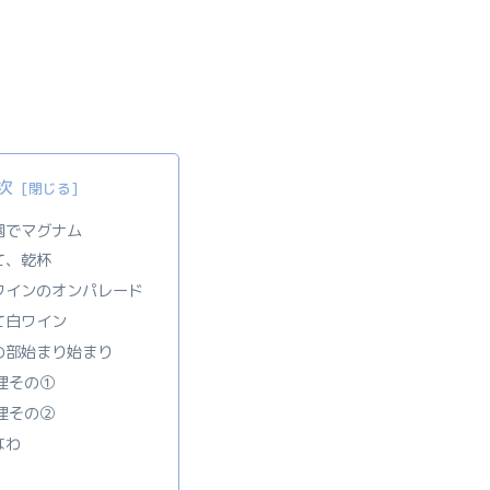
次
園でマグナム
て、乾杯
ワインのオンパレード
て白ワイン
の部始まり始まり
理その①
理その②
なわ