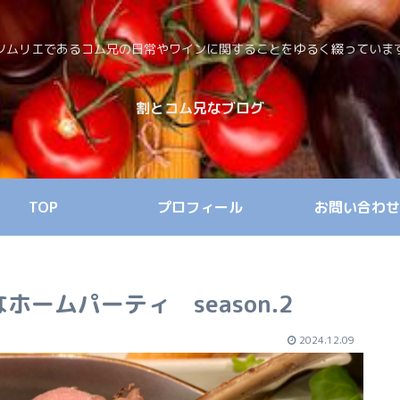
ソムリエであるコム兄の日常やワインに関することをゆるく綴っていま
割とコム兄なブログ
TOP
プロフィール
お問い合わせ
ームパーティ season.2
2024.12.09