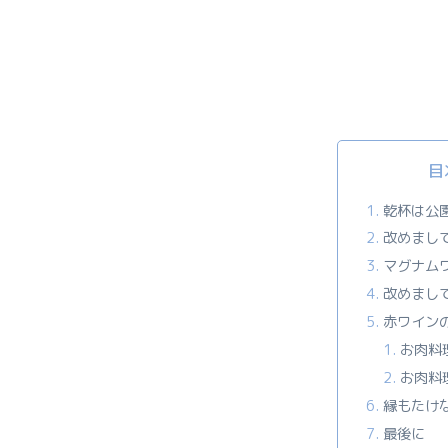
目
乾杯は公
改めまし
マグナム
改めまし
赤ワイン
お肉料
お肉料
縁もたけ
最後に