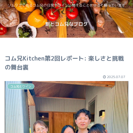
ソムリエであるコム兄の日常やワインに関することをゆるく綴っています
割とコム兄なブログ
コム兄Kitchen第2回レポート: 楽しさと挑戦
の舞台裏
2025.07.07
コム兄とワイン