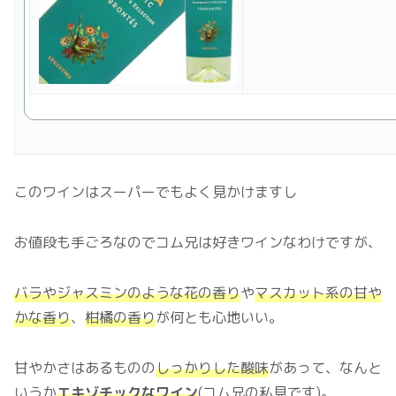
このワインはスーパーでもよく見かけますし
お値段も手ごろなのでコム兄は好きワインなわけですが、
バラやジャスミンのような花の香り
や
マスカット系の甘や
かな香り
、
柑橘の香り
が何とも心地いい。
甘やかさはあるものの
しっかりした酸味
があって、なんと
いうか
エキゾチックなワイン
(コム兄の私見です)。