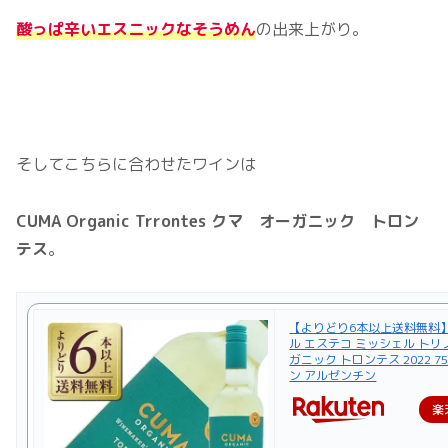
酸っぱ辛いエスニックなそうめん
の出来上がり。
そしてこちらに合わせたワインは
CUMA Organic Trrontes クマ オーガニック トロン
テス
。
【よりどり6本以上送料無料】
ル エステコ ミッシェル トリ
ガニック トロンテス 2022 75
ン アルゼンチン
楽