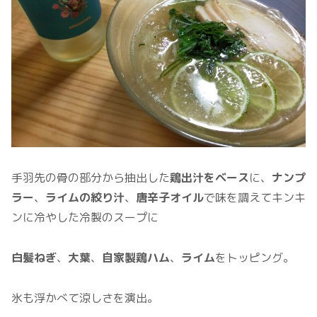
手羽先の骨の部分から抽出した
鶏出汁をベース
に、
ナンプ
ラー
、
ライムの絞り汁
、
唐辛子オイル
で味を調えてキンキ
ンに冷やした冷製のスープに
白髪ねぎ
、
大葉
、
自家製鶏ハム
、
ライム
をトッピング。
氷も浮かべて涼しさを演出。