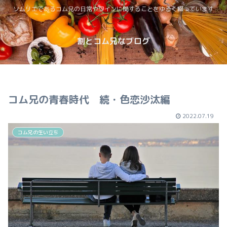
ソムリエであるコム兄の日常やワインに関することをゆるく綴っています
割とコム兄なブログ
コム兄の青春時代 続・色恋沙汰編
2022.07.19
コム兄の生い立ち