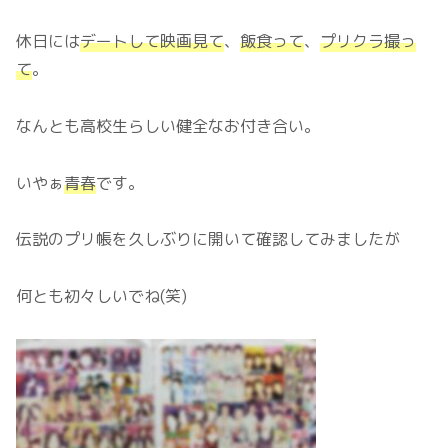
休日には
デートして映画見て
、
飯食って
、
プリクラ撮っ
て
。
なんとも高校生らしい健全なお付き合い。
いやぁ
青春
です。
伝説のプリ帳を久しぶりに開いて確認してみましたが
何とも初々しいでね(笑)