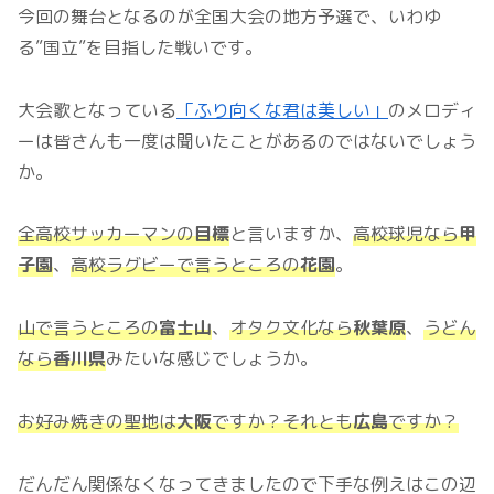
今回の舞台となるのが全国大会の地方予選で、いわゆ
る”国立”を目指した戦いです。
大会歌となっている
「ふり向くな君は美しい」
のメロディ
ーは皆さんも一度は聞いたことがあるのではないでしょう
か。
全高校サッカーマンの
目標
と言いますか、
高校球児なら
甲
子園
、
高校ラグビーで言うところの
花園
。
山で言うところの
富士山
、
オタク文化なら
秋葉原
、
うどん
なら
香川県
みたいな感じでしょうか。
お好み焼きの聖地は
大阪
ですか？それとも
広島
ですか？
だんだん関係なくなってきましたので下手な例えはこの辺